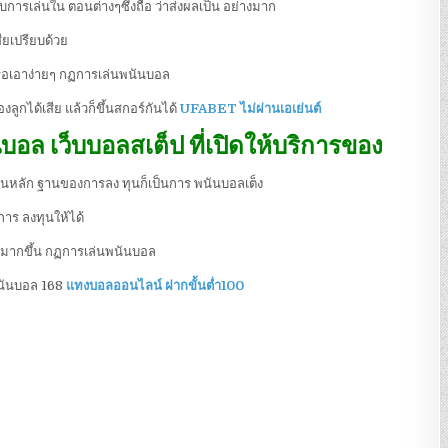
กับการเล่นใน ตอนต่างๆซึ่งถือ ว่าส่งผลเป็น อย่างมาก
ียเปรียบด้วย
 หรือเอาง่ายๆ กฏการเล่นพนันบอล
ลูกได้เสีย แล้วก็ขึ้นสกอร์กันได้
UFABET ไม่ผ่านเอเย่นต์
บอล เว็บบอลสเต็ป ที่เปิดให้บริการของ
เป็นหลัก ฐานของการลง ทุนก็เป็นการ พนันบอลเต็ง
าร ลงทุนให้ได้
้นมากขึ้น กฏการเล่นพนันบอล
พนันบอล 168
แทงบอลออนไลน์ ฝากขั้นต่ำ100