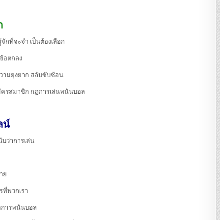
ก
ักที่จะจำ เป็นต้องเลือก
กฏข้อตกลง
ความยุ่งยาก สลับซับซ้อน
ร สมัครสมาชิก กฏการเล่นพนันบอล
ลน์
ับว่าการเล่น
บาย
รที่พวกเรา
ื่อการพนันบอล