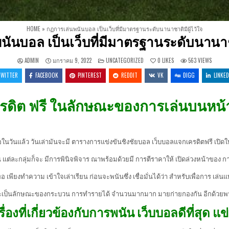
HOME
»
กฏการเล่นพนันบอล เป็นเว็บที่มีมาตรฐานระดับนานาชาติมีผู้ไว้ใจ
ันบอล เป็นเว็บที่มีมาตรฐานระดับนานาชา
POSTED
ADMIN
มกราคม 9, 2022
UNCATEGORIZED
0
LIKES
563
VIEWS
IN
TWITTER
FACEBOOK
PINTEREST
REDDIT
VK
DIGG
LINKED
ดิต ฟรี ในลักษณะของการเล่นบนหน้า
อในวันแล้ว วันเล่ามันจะมี ตารางการแข่งขันชิงชัยบอล เว็บบอลแจกเครดิตฟรี เปิดให้
ต่ละกลุ่มก็จะ มีการพินิจพิจาร ณาพร้อมด้วยมี การตีราคาให้ เปิดล่วงหน้าของ กา
พอ เพียงทำความ เข้าใจเล่าเรียน ก่อนจะพนันซึ่ง เชื่อมั่นได้ว่า สำหรับเพื่อการ เ
็ จะเป็นลักษณะของกระบวน การทำรายได้ จำนวนมากมาก มายก่ายกองกัน อีกด้วย
งที่เกี่ยวข้องกับการพนัน เว็บบอลดีที่สุด แข