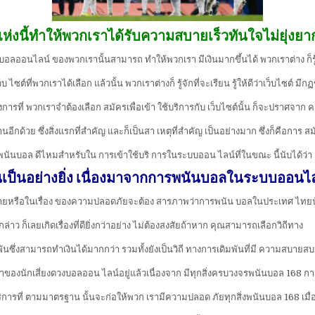
บแห่งนี้ทำให้พวกเราได้รับความสบายเร็วทันใจไม่ยุ่งยา
อลออนไลน์ ของพวกเรานั้นสามารถ ทำให้พวกเรา มีเงินมากขึ้นได้ พวกเราต่าง ก็รู้จ
ไซต์ที่พวกเราได้เลือก แล้วนั้น พวกเราต่างก็ รู้จักที่จะเรียน รู้ให้ดีว่าเว็บไซต์ มี
รที่ พวกเราจำต้องเลือก สมัครเพื่อเข้า ใช้บริการกับ เว็บไซต์นั้น ก็จะปราศจาก 
อีกด้วย ซึ่งสิ่งแรกที่สำคัญ และก็เป็นสา เหตุที่สำคัญ เป็นอย่างมาก ซึ่งก็คือกา
ป็นพนันบอล ดีไหมสำหรับใน การเข้าใช้บริ การในระบบออน ไลน์ที่ในขณะ นี้นับได้ว่า
งกันเป็นอย่างยิ่ง เนื่องมาจากการพนันบอลในระบบออนไ
 สบายหรือในเรื่อง ของความปลอดภัยจะต้อง สารภาพว่าการพนัน บอลในประเทศ ไทยน
่าว ก็เลยเกิดเรื่องที่ดียิ่งกว่าอย่าง ไม่ต้องสงสัยถ้าหาก คุณสามารถเลือกวิถีทาง
นซึ่งสามารถทำเงินได้มากกว่า รวมทั้งยังเป็นวิถี ทางการเดิมพันที่มี ความสบายส
องนักเสี่ยงดวงบอลออน ไลน์อยู่แล้วเนื่องจาก มีทุกสิ่งครบวงจรพนันบอล 168 กา
ารบริการที่ ตามมาตรฐาน นั้นจะก่อให้พวก เรามีความปลอด ภัยทุกสิ่งพนันบอล 168 เม