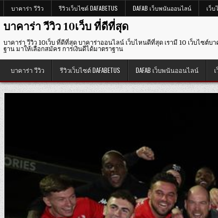
Skip
บาคาร่า วีวิว
รีวิวเว็บไซต์ DAFABETUS
DAFAB เว็บพนันออนไลน์
เว็บ
to
content
บาคาร่า วีวิว 10เว็บ ที่ดีที่สุด
บาคาร่า วีวิว 10เว็บ ที่ดีที่สุด บาคาร่าออนไลน์ เว็บไหนดีที่สุด เรามี 10 เว็บไซต์
ฐาน มาให้เลือกสมัคร การเงินดีได้มาตราฐาน
บาคาร่า วีวิว
รีวิวเว็บไซต์ DAFABETUS
DAFAB เว็บพนันออนไลน์
เ