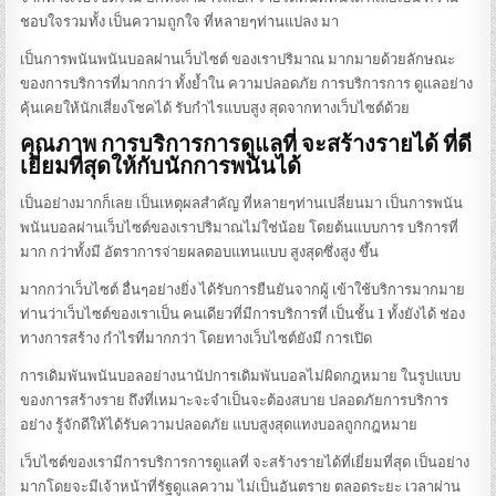
ชอบใจรวมทั้ง เป็นความถูกใจ ที่หลายๆท่านแปลง มา
เป็นการพนันพนันบอลผ่านเว็บไซต์ ของเราปริมาณ มากมายด้วยลักษณะ
ของการบริการที่มากกว่า ทั้งย้ำใน ความปลอดภัย การบริการการ ดูแลอย่าง
คุ้นเคยให้นักเสี่ยงโชคได้ รับกำไรแบบสูง สุดจากทางเว็บไซต์ด้วย
คุณภาพ การบริการการดูแลที่ จะสร้างรายได้ ที่ดี
เยี่ยมที่สุดให้กับนักการพนันได้
เป็นอย่างมากก็เลย เป็นเหตุผลสำคัญ ที่หลายๆท่านเปลี่ยนมา เป็นการพนัน
พนันบอลผ่านเว็บไซต์ของเราปริมาณไม่ใช่น้อย โดยต้นแบบการ บริการที่
มาก กว่าทั้งมี อัตราการจ่ายผลตอบแทนแบบ สูงสุดซึ่งสูง ขึ้น
มากกว่าเว็บไซต์ อื่นๆอย่างยิ่ง ได้รับการยืนยันจากผู้ เข้าใช้บริการมากมาย
ท่านว่าเว็บไซต์ของเราเป็น คนเดียวที่มีการบริการที่ เป็นชั้น 1 ทั้งยังได้ ช่อง
ทางการสร้าง กำไรที่มากกว่า โดยทางเว็บไซต์ยังมี การเปิด
การเดิมพันพนันบอลอย่างนานัปการเดิมพันบอลไม่ผิดกฎหมาย ในรูปแบบ
ของการสร้างราย ถึงที่เหมาะจะจำเป็นจะต้องสบาย ปลอดภัยการบริการ
อย่าง รู้จักดีให้ได้รับความปลอดภัย แบบสูงสุดแทงบอลถูกกฎหมาย
เว็บไซต์ของเรามีการบริการการดูแลที่ จะสร้างรายได้ที่เยี่ยมที่สุด เป็นอย่าง
มากโดยจะมีเจ้าหน้าที่รัฐดูแลความ ไม่เป็นอันตราย ตลอดระยะ เวลาผ่าน