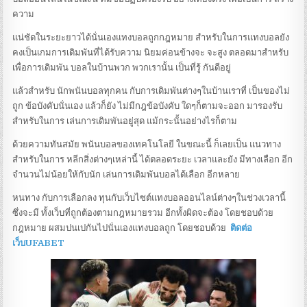
ความ
แน่ชัดในระยะยาวได้นั่นเองแทงบอลถูกกฎหมาย สำหรับในการแทงบอลยัง
คงเป็นเกมการเดิมพันที่ได้รับความ นิยมค่อนข้างจะ จะสูง ตลอดมาสำหรับ
เพื่อการเดิมพัน บอลในบ้านพวก พวกเรานั้น เป็นที่รู้ กันดีอยู่
แล้วสำหรับ นักพนันบอลทุกคน กับการเดิมพันต่างๆในบ้านเราที่ เป็นของไม่
ถูก ข้อบังคับนั่นเอง แล้วก็ยัง ไม่มีกฎข้อบังคับ ใดๆก็ตามจะออก มารองรับ
สำหรับในการ เล่นการเดิมพันอยู่สุด แม้กระนั้นอย่างไรก็ตาม
ด้วยความทันสมัย พนันบอลของเทคโนโลยี ในขณะนี้ ก็เลยเป็น แนวทาง
สำหรับในการ หลีกสิ่งต่างๆเหล่านี้ ได้ตลอดระยะ เวลาและยัง มีทางเลือก อีก
จำนวนไม่น้อยให้กับนัก เล่นการเดิมพันบอลได้เลือก อีกหลาย
หนทาง กับการเลือกลง ทุนกับเว็บไซต์แทงบอลออนไลน์ต่างๆในช่วงเวลานี้
ซึ่งจะมี ทั้งเว็บที่ถูกต้องตามกฎหมายรวม อีกทั้งผิดจะต้อง โดยชอบด้วย
กฎหมาย ผสมปนเปกันไปนั่นเองแทงบอลถูก โดยชอบด้วย
ติดต่อ
เว็บUFABET