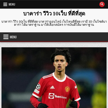
Skip
MENU
to
content
บาคาร่า วีวิว 10เว็บ ที่ดีที่สุด
บาคาร่า วีวิว 10เว็บ ที่ดีที่สุด บาคาร่าออนไลน์ เว็บไหนดีที่สุด เรามี 10 เว็บไซต์บา
คาร่า ได้มาตราฐาน มาให้เลือกสมัคร การเงินดีได้มาตราฐาน
MENU