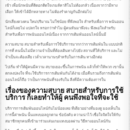
เข้า เพื่อนักพนันที่ติดอกติดใจเกมส์คาสิโนไม่ต้องกลัว เนื่องจากว่ามีทาง
เลือก ให้เข้าได้อีกหลายทาง ไม่ต้องรำคาญกันอีกต่อไป
นักเสี่ยงดวงคน ใหม่ปริมาณ ไม่ใช่น้อย ที่พึงพอใจ สำหรับเพื่อการ พนันออน
ไลน์ก็เลยไม่ แปลกใจ หรอกว่าทำไม ผู้คนหันมาพึงจะ พึงพอใจสำหรับ
สำหรับเพื่อการพนันออนไลน์เนื่อง จากการเดิมพันออนไลน์นั้นมี
ความสบาย สบายสำหรับเพื่อการใช้บริการมากกว่าการเดิมพันใน แบบปกติ
การที่ คนนั้นไม่มีความจำเป็นที่ต้องเดินทางไปยัง สถานที่ให้บริการ และไม่
จำเป็นจะต้องเสีย เวล่ำเวลานานๆสำหรับในการเดิน ทางอีกต่อ
ไปเริ่ม ทำให้ผู้คนมีความ สบายเยอะขึ้นในการพนัน แล้วก็ทำให้พวก เขานั้น
ตกลงปลงใจ ที่จะใช้บริการการเดิมพันกันได้ง่าย เมื่อคืนรวมถึงการเดิมพัน
ออนไลน์ก็ถือ ว่าเป็นการพนันที่รองรับใน สิ่งที่มีความต้องการใน
เรื่องของความสบาย สบายสำหรับการใช้
บริการ ก็เลยทำให้ผู้ คนพึงพอใจที่จะใช้
บริการการเดิมพันออนไลน์กันไม่น้อยเลย ทีเดียวอย่างที่มองดู มองเห็นใน
การนี้ค่าพนัน นั้นแทงบอลถูกตาม ข้อบังคับ ความน่าไว้ เชื่อใจจิตใจให้กับ
สมาชิกทุกคนที่เข้ามาร่วมเล่นเกมแทงบอลผ่าน วิธีทางออนไลน์กัน