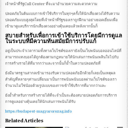
เจ้าหน้าที่รัฐCall Center ที่จะมาอำนวยความสะดวกความ
ปลอดภัยในต้นแบบการเข้าใช้บริการในทุกๆครั้งให้นักเสี่ยงดวงได้รับความ
ปลอดภัยแบบสูงสุดโดยที่เจ้าหน้าที่รัฐของเราถูกฝึกมาอย่างยอดเยี่ยมเพื่อ
เข้ามาดูแลบริการนักเสี่ยงดวงอย่างคุ้นเคยแล้วหลังจากนั้นก็
สบายสำหรับเพื่อการเข้าใช้บริการโดยมีการดูแล
ในระบบที่มีความทันสมัยมีการปรับแก้
อยู่เป็นประจำเวลารวมทั้งทางเว็บไซต์ของเรายังเป็นเว็บพนันบอลออนไลน์ที่
สามารถแทงบอลได้ถูกต้องตามกฎหมายให้นักเล่นการพนันเพลินใจไปกับ
การสร้างรายได้ที่มากกว่าและจากนั้นก็ย้ำในความปลอดภัยที่
ยังมีมาตรฐานสากลเข้ามารองรับความปลอดภัยอีกด้วยก็เลยเป็นเหตุผล
สำคัญที่หลายๆท่านเปลี่ยนมาเป็นการพนันพนันบอลผ่านเว็บไซต์ของเรา
จำนวนไม่ใช่น้อยด้วยรูปแบบของการเข้าใช้บริการที่มากกว่าและ
ยังย้ำสำหรับการสร้างรายได้ที่จะจำเป็นจะต้องสบายปลอดภัยการบริการ
การดูแลอย่างคุ้นเคยให้นักเล่นการพนันได้รับ
https://budapest-magyarorszag.info
Related Articles