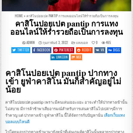
HOME
»
คาสิโนปอยเปต PANTIP การแทงออนไลน์ให้ร่ำรวยถือเป็นการลงทุน
คาสิโนปอยเปต pantip การแทง
ออนไลน์ให้ร่ำรวยถือเป็นการลงทุน
POSTED
ADMIN
กุมภาพันธ์ 3, 2022
แทงบอล
0
465
IN
TWITTER
FACEBOOK
PINTEREST
REDDIT
VK
DIGG
LINKEDIN
MIX
คาสิโนปอยเปต pantip ปากทาง
เข้า ยูฟ่าคาสิโน มันก็สำคัญอยู่ไม่
น้อย
คาสิโนปอยเปต pantip เพราะมีคนเล่นเยอะแยะ อาจะทำให้ปากทางเข้านั้น
ไม่สบาย มีการล้าช้าพาเสียอารมณ์สำหรับการเล่นคาสิโนไปเปล่าๆมีการ
รำคาญ แต่ ปากทางเข้า ยูฟ่าคาสิโน นี้ได้จัดการกับปัญหานั่น
เลือกเว็บแทง
บอลแบบไหนดี
ไปโดยมอบปากทางเข้ามามายังหน้าที่เล่นเกมส์คาสิโนนั้นหลายๆปากทาง