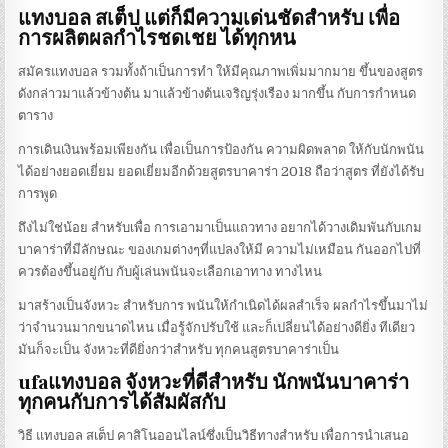
แทงบอล สเต็ป แต่ก็มีความเด่นชัดสำหรับ เพื่อ
การผลิตผลกำไรชดเชย ได้ทุกหน
สมัครแทงบอล รวมทั้งถ้าเป็นการทำ ให้มีคุณภาพเพิ่มมากมาย ขึ้นของสูตร
ดังกล่าวมาแล้วข้างต้น มาแล้วข้างต้นเจริญรุ่งเรือง มากขึ้น กับการกำหนด
ตาราง
การเดินเงินพร้อมเพียงกัน เพื่อเป็นการป้องกัน ความผิดพลาด ให้กับนักพนัน
ได้อย่างยอดเยี่ยม ยอดเยี่ยมอีกด้วยสูตรบาคาร่า 2018 ถือว่าสูตร ที่ยังได้รับ
การพูด
ถึงไม่ใช่น้อย สำหรับเพื่อ การเอามาเป็นแถวทาง อยากได้วางเดิมพันกับเกม
บาคาร่าที่มีลักษณะ ของเกมต่างๆที่แปลงให้มี ความไม่เหมือน กันออกไปที่
ควรต้องขึ้นอยู่กับ กับผู้เล่นพนันจะเลือกเอาทาง ทางไหน
มาสร้างเป็นจังหวะ สำหรับการ พนันให้กำเนิดได้ผลสำเร็จ ผลกำไรขึ้นมาไม่
ว่าจำนวนมากขนาดไหน เมื่อรู้จักปรับใช้ และก็เปลี่ยนได้อย่างดียิ่ง ทีเดียว
มันก็จะเป็น จังหวะที่ดียิ่งกว่าสำหรับ ทุกคนสูตรบาคาร่าเป็น
ufaแทงบอล จังหวะที่ดีสำหรับ นักพนันบาคาร่า
ทุกคนกับการได้สัมผัสกับ
วิธี แทงบอล สเต็ป คาสิโนออนไลน์ซึ่งเป็นวิธีทางสำหรับ เพื่อการนำเสนอ