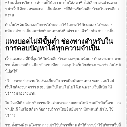
พร้อมทั้งการวิเคราะห์บอลก็ได้เอา มาเก็บให้สมาชิกได้เลือก เล่นผ่านทาง
หน้าเว็บได้ตลอดระยะเวลาเป็นช่องทางที่ดีสำหรับนักเสี่ยงโชคในการเลือก
ลงทุน
กับเว็บไซต์พนันบอลกับการได้ทดลองให้โอกาสให้กับตนเอง ได้ทดลอง
สมัครเข้ามา เป็นสมาชิกกับหนทางดังที่กล่าว มาแล้วข้างต้น กับการเป็น
แทงบอลไม่มีขั้นต่ำ ช่องทางสำหรับใน
การตอบปัญหาได้ทุกความจำเป็น
เว็บ แทงบอล ที่ดีที่สุด ให้กับนักเสี่ยงโชคบอลทุกคนนั่นเอง กับความมากมาย
รวมทั้งความเกี่ยวเนื่องสำหรับเพื่อการลงทุนในเว็บไซต์ตรงบาคาร่า เว็บไซต์
นี้เปิดให้
บริการมาอย่างนาน ในเรื่องเกี่ยวกับ การเดิมพันผ่านทาง ระบบออนไลน์
เว็บไซต์ตรงบาคาร่า คงจะเป็นเว็บไหน ไปไม่ได้เหตุเพราะเว็บนี้เปิด ให้
บริการมาอย่างนาน
ในเรื่องที่เกี่ยวข้องกับการพนัน ผ่านทางระบบออนไลน์ รวมถึงเป็นนี้สามารถ
ทำเป็นดี ในเรื่องเกี่ยว กับการบริการโดยยืนยันจาก นักพนันที่เข้าไป ใช้
บริการ
รวมทั้งต่างพึงพอใจจาก การเข้าใช้บริการก็เลย ทำให้การเข้าใช้บริการเว็บนี้