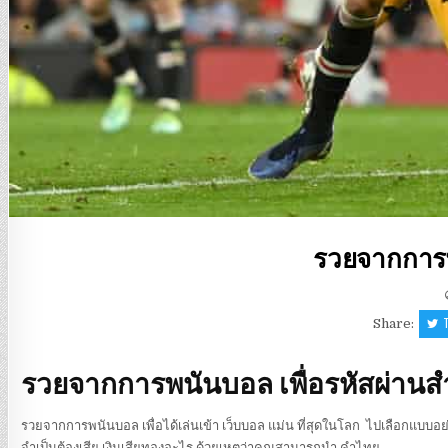
รวยจากการ
Share:
รวยจากการพนันบอล เพื่อรหัสผ่านส
รวยจากการพนันบอล เพื่อได้เล่นเข้า เว็บบอล แม่น ที่สุดในโลก ไปเลือกแบบอย่
จำเป็นต้องเสีย เงินเสียทองอะไร ด้วยเหตุว่าคุณสามารถนำ คำไทย