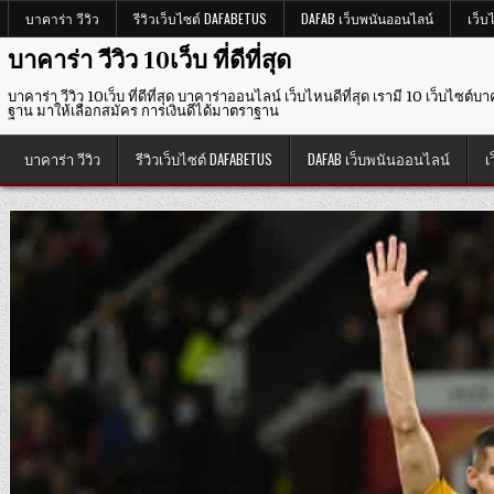
Skip
บาคาร่า วีวิว
รีวิวเว็บไซต์ DAFABETUS
DAFAB เว็บพนันออนไลน์
เว็บ
to
content
บาคาร่า วีวิว 10เว็บ ที่ดีที่สุด
บาคาร่า วีวิว 10เว็บ ที่ดีที่สุด บาคาร่าออนไลน์ เว็บไหนดีที่สุด เรามี 10 เว็บไซต์
ฐาน มาให้เลือกสมัคร การเงินดีได้มาตราฐาน
บาคาร่า วีวิว
รีวิวเว็บไซต์ DAFABETUS
DAFAB เว็บพนันออนไลน์
เ