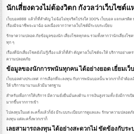
นักเสี่ยงดวงไม่ต้องวิตก กังวลว่าเว็บไซต
เว็บบอล888 แล้วก็ที่สำคัญ ไม่ฉ้อไม่ทุจริตโปร่งใส 100% เว็บบอล แจกเครดิต 
เรื่องมิจฉาชีพจะมาฉ้อ ฉลเนื่องจากว่าทางเว็บไซต์มีระบบระเบียบ
รักษาความปลอด ภัยข้อมูลของนัก เสี่ยงโชคทุกคน รวมทั้งหากว่านักเสี่ยงโชคท่
ทุก ๆ
เรื่องที่นักเสี่ยงโชคยังไม่รู้เรื่อง แล้วก็ที่สำ คัญทางเว็บไซต์จะให้ บริการอ
ความปลอดภัย
ข้อมูลของนักการพนันทุกคน ได้อย่างยอด เยี่ยมเ
เว็บบอลต่างประเทศ การเลือกที่จะลงทุน กับการพนันบอลนั้น พวกเราก็จำต้องเลือก
ให้ บริการมานานแล้วมีมาตรฐาน
สำหรับเพื่อการให้บริการ มีความยั่งยืนมั่นคงด้าน การเงินสูงรวมทั้ง ยังมีก
มากขึ้นจากการเข้า
ไปลงทุนในแต่ ละครั้งแล้วก็ยัง มีระบบระเบียบการดูแลและ รักษาความปลอดภัย ใ
ลงทุน แต่ละครั้งพวกเราก็
เลยสามารถลงทุน ได้อย่างสะดวกไม่ ขัดข้องกับระบบ