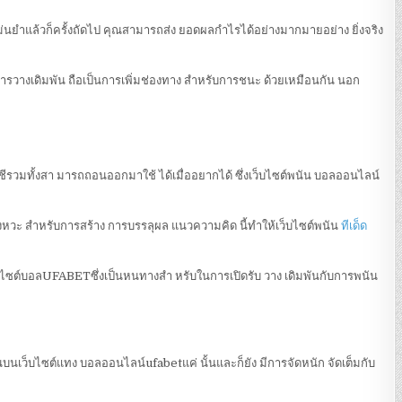
แม่นยำแล้วก็ครั้งถัดไป คุณสามารถส่ง ยอดผลกำไรได้อย่างมากมายอย่าง ยิ่งจริง
ารวางเดิมพัน ถือเป็นการเพิ่มช่องทาง สำหรับการชนะ ด้วยเหมือนกัน นอก
ชีรวมทั้งสา มารถถอนออกมาใช้ ได้เมื่ออยากได้ ซึ่งเว็บไซต์พนัน บอลออนไลน์
จังหวะ สำหรับการสร้าง การบรรลุผล แนวความคิด นี้ทำให้เว็บไซต์พนัน
ทีเด็ด
บ เว็บไซต์บอลUFABETซึ่งเป็นหนทางสำ หรับในการเปิดรับ วาง เดิมพันกับการพนัน
บนเว็บไซต์แทง บอลออนไลน์ufabetแค่ นั้นและก็ยัง มีการจัดหนัก จัดเต็มกับ