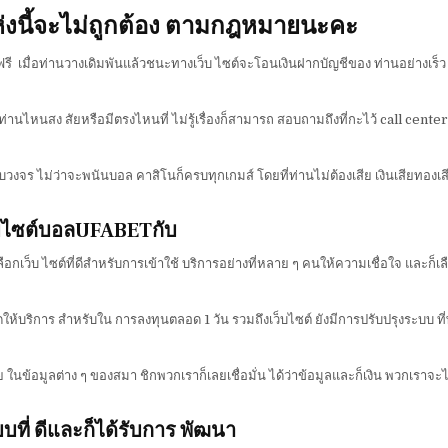
์แห่งนี้จะไม่ถูกต้อง ตามกฎหมายนะคะ
ฟรี เมื่อท่านวางเดิมพันแล้วชนะทางเว็บ ไซต์จะโอนเงินฝากบัญชีของ ท่านอย่างเร็ว
านไหนสง สัยหรือมีตรงไหนที่ ไม่รู้เรื่องก็สามารถ สอบถามถึงที่กะไว้ call cente
ย่างครบวงจร ไม่ว่าจะพนันบอล คาสิโนก็ครบทุกเกมส์ โดยที่ท่านไม่ต้องเสีย เงินเสียทอง
ว็บไซต์บอลUFABETกับ
เว็บ ไซต์ที่ดีสำหรับการเข้าใช้ บริการอย่างที่หลาย ๆ คนให้ความเชื่อใจ และก็เลือก
ารเปิดให้บริการ สำหรับใน การลงทุนตลอด 1 วัน รวมถึงเว็บไซต์ ยังมีการปรับปรุงร
นข้อมูลต่าง ๆ ของสมา ชิกพวกเราก็เลยเชื่อมั่น ได้ว่าข้อมูลและก็เงิน พวกเราจะไม
ที่ ดีและก็ได้รับการ พัฒนา