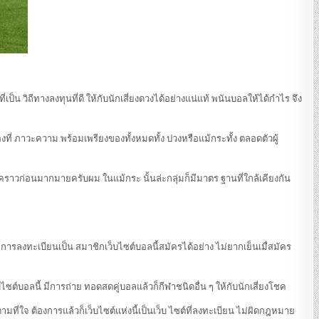
่เป็น วิถีทางลงทุนที่ดี ให้กับนักเสี่ยงดวงได้อย่างแน่แท้ พนันบอลให้ได้กำไร จึง
ี่ ภาวะความ พร้อมเพรียงของทั้งหมดทั้ง ปวงหรือแม้กระทั้ง ตลอดตัวผู้
คราวก่อนมากมายครับผม ในแม้กระ นั้นล่ะกลุ่มก็มีมาตร ฐานที่ใกล้เคียงกัน
ต การลงทะเบียนเป็น สมาชิกเว็บไซต์บอลนี้สมัครได้อย่าง ไม่ยากเย็นเมื่สมัคร
ซต์บอลนี้ มีการถ่าย ทอดสดคู่บอลแล้วก็กีฬาชนิดอื่น ๆ ให้กับนักเสี่ยงโชค
ี่ใจ ต้องการแล้วก็เว็บไซต์แห่งนี้เป็นเว็บ ไซต์ที่ลงทะเบียน ไม่ผิดกฎหมาย