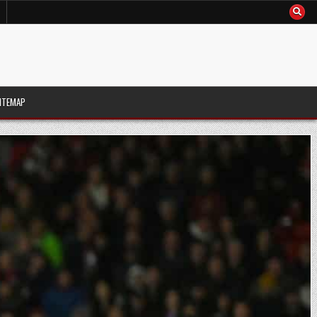
ITEMAP