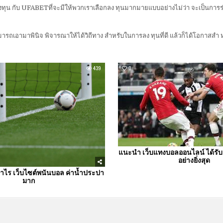
การลงทุน กับ UFABETที่จะมีให้พวกเราเลือกลง ทุนมากมายแบบอย่างไม่ว่า จะเป็นก
มารถเอามาพินิจ พิจารณาให้ได้วิถีทาง สำหรับในการลง ทุนที่ดี แล้วก็ได้โอกาสสำ
439
0
แนะนำ เว็บแทงบอลออนไลน์ ได้รั
อย่างยิ่งสุด
กำไร เว็บไซต์พนันบอล ค่าน้ำประปา
มาก