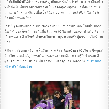
แล้วก็เป็นกีฬาที่ได้รับการสรรเสริญ เยินยอบรับสำหรับเพื่อ การแข่งอีกอย่าง
หนึ่ง ซึ่งเป็นที่นิยม อย่างล้นหลาม ในบุคคลทุกรุ่นทุกวัย แล้วก็ยังเป็น ที่นิยม
มากมาย ในทุกเพศด้วย เมื่อเป็นที่นิยม อย่างมากมายแล้วจึงทำให้ เมื่อใด
ก็ตามมีการแข่งกีฬา
เกิดขึ้นผู้คนส่วนมาก ก็เลยนำเอาผลมาเป็น เกมการประลอง โดยยิ่งไปกว่า
นั้น กีฬาบอล ก็จะมีการพนันขึ้น ไม่ว่าจะใช้เงิน พนันบอลชุด สำหรับเพื่อการ
เลือกหนทาง ที่จะใช้เพื่อสำหรับ ในการลงทุนแต่ละครั้ง ผู้พนันออนไลน์ส่วน
มาก
ที่มีความชอบพอ หรือแลเห็นถึงหนทาง ที่จะเลือกเข้ามา ใช้บริการ ซึ่งคุณจำ
ต้อง ให้ความสำคัญสำหรับในการลงทุนราวกับด้วย ความรู้สึกชื่นชอบ ที่
ผู้คนจำนวนมากมี แม้กระนั้น การพนันบอลคุณเลย จึงควรให้
เว็บแทงบอล
ฟรีเครดิตไม่ต้องฝาก