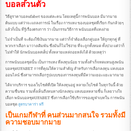
บอลส่วนตัว
วิธีดูราคาบอลufabet ของแต่ละคน โดยเหตุนี้การพนันบอล มีมากมาย
ต้นแบบ แต่ว่าจะแถลงการณ์ ในเรื่อง การแทง ของบอลชุดที่เรียก กันกล้วยๆ
แล้วก็เป็น ที่รู้เรื่องตรงการ ว่า เป็นกรรมวิธีการ พนันบอลที่แทงง่าย
ไม่จำเป็นที่ จะต้องใช้เงินมากมาย แต่ว่าก็จำต้องเลือกคู่บอล ให้ถูกทุกคู่ ที่
พวกเราเลือก มาวางเดิมพัน ซึ่งมันก็ไม่ใช่ง่าย ที่จะถูกทั้งหมด ทั้งปวง แต่ว่าก็
ไม่ทำให้ นักพนันบอลสเต็ป ทั้งหลายแหล่ถอยหลังได้ ด้วยเหตุว่า
การพนันบอลชุดนั้น เป็นการแทง ที่ลงทุนน้อย รวมทั้งสำเร็จทดแทนสูงพนัน
บอลชุดUFABET การที่คุณให้ความสำคัญ สำหรับการเลือกลงทุน แทงบอล
ออนไลน์ ซึ่งสามารถเลือกรูปแบบของการลงทุนที่มีความเยอะแยะมากมาย
ได้จากบริการ ของเว็บไซต์ที่เปิด ให้ลงทุนอยู่ หลายเว็บไซต์ ในทุกวันนี้ ด้วย
ความชื่นชม รวมทั้งเห็นถึงหนทางนักลงทุน แทงบอลหลายชิ้น ก็เลยวางใจ
เลือก พนันบอลชุดUFABET ซึ่งการเลือกใช้บริการของยูฟ่าเบทใน การพนัน
บอลชุด
สูตรบาคาร่า ฟรี
เป็นเกมกีฬาที่ คนส่วนมากสนใจ รวมทั้งมี
ความชอบมากมาย