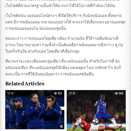
เว็บไซต์ที่ตามมาตรฐานนั้นทำให้พวกเราได้ได้โอกาสที่กำลังจะได้เงิน
เว็บไซต์พนัน บอลออนไลน์ต่าง ๆ ที่เปิดให้บริการ กับนักพนันบอล ทั้งหลาย
แหล่ มีการพนันบอลมากมายแบบอย่างให้ พวกเราได้เลือกแทง อย่างบอลชุด
การพนันบอลออนไล น์แบบบอลชุดนั้น
ค่อนจะราว การเล่นบอลโดดเดี่ยวเพียง จำนวนเงิน ที่ใช้วางเดิมพันบางที
อาจจะไม่มากมายเท่า รวมทั้งจำเป็นต้องเลือก พนันบอลมากยิ่งกว่า 1 คู่ ก่อ
ใบเสร็จรับเงิน ต่างกับบอล โดดเดี่ยวที่เลือกกลุ่ม
ที่พวกเราจะแทง เพียงแค่กลุ่มเดียว ที่จะพนันบอลนั้น สำหรับในการที่ นัก
พนันบอลเลือก ที่จะพนันบอลชุดก็มีเพียง แค่เหตุผล ไม่มากสักเท่าไร นักก็
คงจะเป็น การที่ใช้เงินทุนน้อยกว่า การพนันบอลชนิดอื่น
Related Articles
0
451
0
540