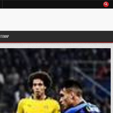
ITEMAP