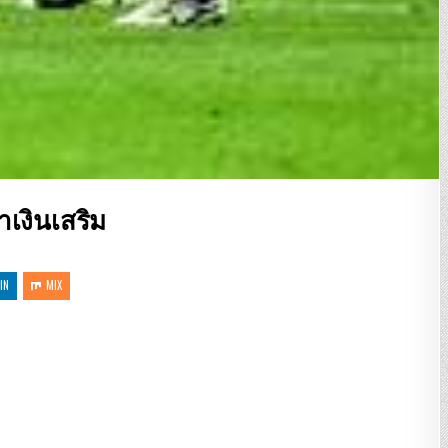
เงินเสริม
IN
MIX