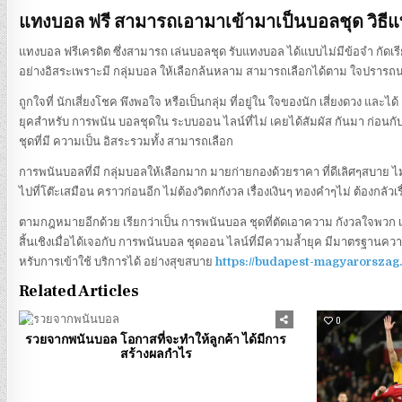
แทงบอล ฟรี สามารถเอามาเข้ามาเป็นบอลชุด วิธี
แทงบอล ฟรีเครดิต ซึ่งสามารถ เล่นบอลชุด รับแทงบอล ได้แบบไม่มีข้อจำ กัดเรีย
อย่างอิสระเพราะมี กลุ่มบอล ให้เลือกล้นหลาม สามารถเลือกได้ตาม ใจปรารถน
ถูกใจที่ นักเสี่ยงโชค พึงพอใจ หรือเป็นกลุ่ม ที่อยู่ใน ใจของนัก เสี่ยงดวง และได
ยุคสำหรับ การพนัน บอลชุดใน ระบบออน ไลน์ที่ไม่ เคยได้สัมผัส กันมา ก่อน
ชุดที่มี ความเป็น อิสระรวมทั้ง สามารถเลือก
การพนันบอลที่มี กลุ่มบอลให้เลือกมาก มายก่ายกองด้วยราคา ที่ดีเลิศๆสบาย ไม
ไปที่โต๊ะเสมือน คราวก่อนอีก ไม่ต้องวิตกกังวล เรื่องเงินๆ ทองคำๆไม่ ต้องกลัวเรื
ตามกฎหมายอีกด้วย เรียกว่าเป็น การพนันบอล ชุดที่ตัดเอาความ กังวลใจพวก 
สิ้นเชิงเมื่อได้เจอกับ การพนันบอล ชุดออน ไลน์ที่มีความล้ำยุค มีมาตรฐานค
หรับการเข้าใช้ บริการได้ อย่างสุขสบาย
https://budapest-magyarorszag.
Related Articles
0
406
0
รวยจากพนันบอล โอกาสที่จะทำให้ลูกค้า ได้มีการ
สร้างผลกำไร