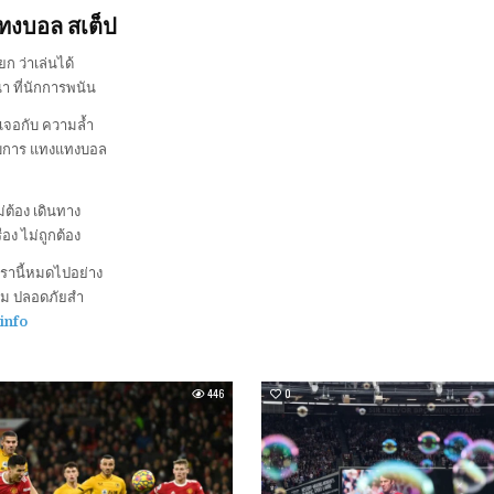
แทงบอล สเต็ป
ก ว่าเล่นได้
า ที่นักการพนัน
้ เจอกับ ความล้ำ
กับการ แทงแทงบอล
่ต้อง เดินทาง
่อง ไม่ถูกต้อง
เรานี้หมดไปอย่าง
วาม ปลอดภัยสำ
info
446
0