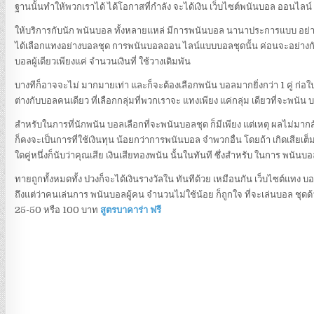
ฐานนั้นทำให้พวกเราได้ ได้โอกาสที่กำลัง จะได้เงิน เว็บไซต์พนันบอล ออนไลน์ ต่
ให้บริการกับนัก พนันบอล ทั้งหลายแหล่ มีการพนันบอล นานาประการแบบ อย่า
ได้เลือกแทงอย่างบอลชุด การพนันบอลออน ไลน์แบบบอลชุดนั้น ค่อนจะอย่างกั
บอลผู้เดียวเพียงแค่ จำนวนเงินที่ ใช้วางเดิมพัน
บางทีก็อาจจะไม่ มากมายเท่า และก็จะต้องเลือกพนัน บอลมากยิ่งกว่า 1 คู่ ก่อใบ
ต่างกับบอลคนเดียว ที่เลือกกลุ่มที่พวกเราจะ แทงเพียง แค่กลุ่ม เดียวที่จะพนัน 
สำหรับในการที่นักพนัน บอลเลือกที่จะพนันบอลชุด ก็มีเพียง แต่เหตุ ผลไม่มากส
ก็คงจะเป็นการที่ใช้เงินทุน น้อยกว่าการพนันบอล จำพวกอื่น โดยถ้า เกิดเสียเต็มเ
ใดคู่หนึ่งก็นับว่าคุณเสีย เงินเสียทองพนัน นั้นในทันที ซึ่งสำหรับ ในการ พนันบอ
ทายถูกทั้งหมดทั้ง ปวงก็จะได้เงินรางวัลใน ทันทีด้วย เหมือนกัน เว็บไซต์แทง 
ถึงแต่ว่าคนเล่นการ พนันบอลผู้คน จำนวนไม่ใช้น้อย ก็ถูกใจ ที่จะเล่นบอล ชุด
25-50 หรือ 100 บาท
สูตรบาคาร่า ฟรี