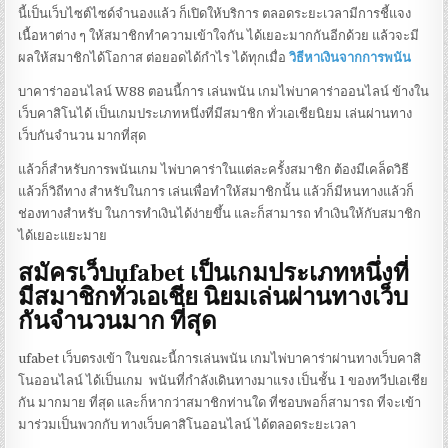
นี้เป็นเว็บไซต์ไซด์จำนองแล้ว ก็เปิดให้บริการ ตลอดระยะเวลามีการชี้แจง
เนื้อหาต่าง ๆ ให้สมาชิกทำความเข้าใจกัน ได้เยอะมากกันอีกด้วย แล้วจะมี
ผลให้สมาชิกได้โอกาส ต่อยอดได้กำไร ได้ทุกเมื่อ
วิธีหาเงินจากการพนัน
บาคาร่าออนไลน์ W88 ตอนนี้การ เล่นพนัน เกมไพ่บาคาร่าออนไลน์ ข้างใน
เว็บคาสิโนได้ เป็นเกมประเภทหนึ่งที่มีสมาชิก ทั่วเอเชียนิยม เล่นผ่านทาง
เว็บกันจำนวน มากที่สุด
แล้วก็สำหรับการพนันเกม ไพ่บาคาร่าในแต่ละครั้งสมาชิก ต้องมีเคล็ดวิธี
แล้วก็วิถีทาง สำหรับในการ เล่นเพื่อทำให้สมาชิกนั้น แล้วก็มีหนทางแล้วก็
ช่องทางสำหรับ ในการทำเงินได้ง่ายขึ้น และก็สามารถ ทำเงินให้กับสมาชิก
ได้เยอะแยะมาย
สมัครเว็บufabet เป็นเกมประเภทหนึ่งที่
มีสมาชิกทั่วเอเชีย นิยมเล่นผ่านทางเว็บ
กันจำนวนมาก ที่สุด
ufabet เว็บตรงเข้า ในขณะนี้การเล่นพนัน เกมไพ่บาคาร่าผ่านทางเว็บคาสิ
โนออนไลน์ ได้เป็นเกม พนันที่กำลังเดินทางมาแรง เป็นชั้น 1 ของทวีปเอเชีย
กัน มากมาย ที่สุด และก็หากว่าสมาชิกท่านใด ที่ชอบพอก็สามารถ ที่จะเข้า
มาร่วมเป็นพวกกับ ทางเว็บคาสิโนออนไลน์ ได้ตลอดระยะเวลา