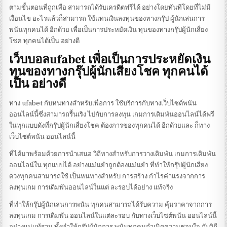
ตามขั้นตอนที่ถูกเพื่อ สามารถได้รับเครดิตฟรีได้ อย่างโดยทันทีโดยที่ไม่มี
เงื่อนไข อะไรแล้วก็สามารถ ใช้แทนเงินลงทุนของทางกรุ๊ป ผู้นักเล่นการ
พนันทุกคนได้ อีกด้วย เพื่อเป็นการประหยัดเงิน ทุนของทางกรุ๊ปผู้นักเสี่ยง
โชค ทุกคนได้เป็น อย่างดี
เว็บบอลufabet เพื่อเป็นการประหยัดเงิน
ทุนของทางกรุ๊ปผู้นักเสี่ยงโชค ทุกคนได้
เป็น อย่างดี
ทาง ufabet กับหนทางสำหรับเพื่อการ ใช้บริการกับทางเว็บไซต์พนัน
ออนไลน์นี้ซึ่งสามารถรื้นเริง ไปกับการลงทุน เกมการเดิมพันออนไลน์ได้ฟรี
ในทุกแบบดังที่กรุ๊ปผู้นักเสี่ยงโชค ต้องการของทุกคนได้ อีกด้วยและ ก็ทาง
เว็บไซต์พนัน ออนไลน์นี้
ที่ได้มาพร้อมด้วยการนำเสนอ วิถีทางสำหรับการวางเดิมพัน เกมการเดิมพัน
ออนไลน์ใน ทุกแบบได้ อย่างแม่นยำถูกต้องแม่นยำ ที่ทำให้กรุ๊ปผู้นักเสี่ยง
ดวงทุกคนสามารถใช้ เป็นหนทางสำหรับ การสร้าง กำไรค่าแรงจากการ
ลงทุนเกม การเดิมพันออนไลน์ในแต่ ละรอบได้อย่าง แท้จริง
ที่ทำให้กรุ๊ปผู้นักเล่นการพนัน ทุกคนสามารถได้รับความ คุ้มราคาจากการ
ลงทุนเกม การเดิมพัน ออนไลน์ในแต่ละรอบ กับทางเว็บไซต์พนัน ออนไลน์นี้
อย่างแน่แท้รวม ทั้งทำให้กรุ๊ปผู้นักการ พนันทุกคนกำเนิดความชอบใจ กับวิถี