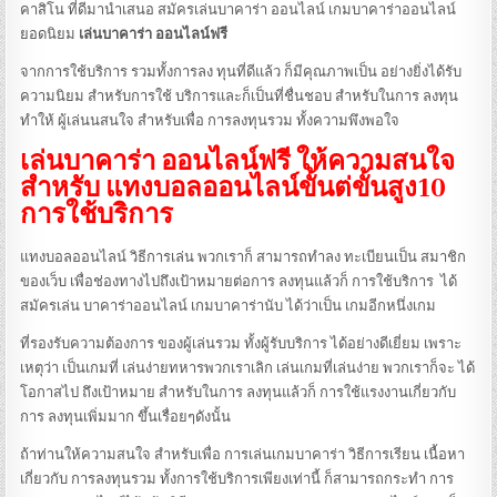
คาสิโน ที่ดีมานำเสนอ สมัครเล่นบาคาร่า ออนไลน์ เกมบาคาร่าออนไลน์
ยอดนิยม
เล่นบาคาร่า ออนไลน์ฟรี
จากการใช้บริการ รวมทั้งการลง ทุนที่ดีแล้ว ก็มีคุณภาพเป็น อย่างยิ่งได้รับ
ความนิยม สำหรับการใช้ บริการและก็เป็นที่ชื่นชอบ สำหรับในการ ลงทุน
ทำให้ ผู้เล่นนสนใจ สำหรับเพื่อ การลงทุนรวม ทั้งความพึงพอใจ
เล่นบาคาร่า ออนไลน์ฟรี ให้ความสนใจ
สำหรับ แทงบอลออนไลน์ขั้นต่ขั้นสูง10
การใช้บริการ
แทงบอลออนไลน์ วิธีการเล่น พวกเราก็ สามารถทำลง ทะเบียนเป็น สมาชิก
ของเว็บ เพื่อช่องทางไปถึงเป้าหมายต่อการ ลงทุนแล้วก็ การใช้บริการ ได้
สมัครเล่น บาคาร่าออนไลน์ เกมบาคาร่านับ ได้ว่าเป็น เกมอีกหนึ่งเกม
ที่รองรับความต้องการ ของผู้เล่นรวม ทั้งผู้รับบริการ ได้อย่างดีเยี่ยม เพราะ
เหตุว่า เป็นเกมที่ เล่นง่ายทหารพวกเราเลิก เล่นเกมที่เล่นง่าย พวกเราก็จะ ได้
โอกาสไป ถึงเป้าหมาย สำหรับในการ ลงทุนแล้วก็ การใช้แรงงานเกี่ยวกับ
การ ลงทุนเพิ่มมาก ขึ้นเรื่อยๆดังนั้น
ถ้าท่านให้ความสนใจ สำหรับเพื่อ การเล่นเกมบาคาร่า วิธีการเรียน เนื้อหา
เกี่ยวกับ การลงทุนรวม ทั้งการใช้บริการเพียงเท่านี้ ก็สามารถกระทำ การ