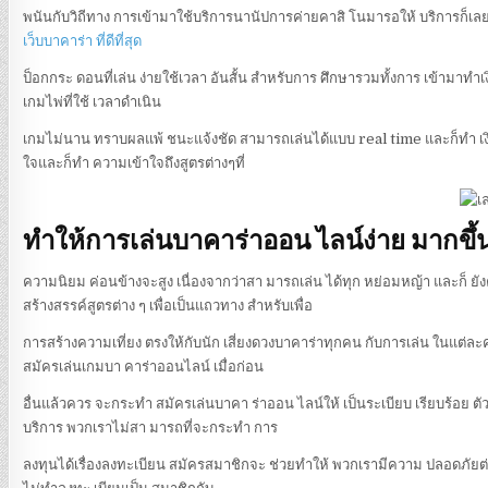
พนันกับวิถีทาง การเข้ามาใช้บริการนานัปการค่ายคาสิ โนมารอให้ บริการก็เลย 
เว็บบาคาร่า ที่ดีที่สุด
ป็อกกระ ดอนที่เล่น ง่ายใช้เวลา อันสั้น สำหรับการ ศึกษารวมทั้งการ เข้ามาทำเ
เกมไพ่ที่ใช้ เวลาดำเนิน
เกมไม่นาน ทราบผลแพ้ ชนะแจ้งชัด สามารถเล่นได้แบบ real time และก็ทำ เงิน
ใจและก็ทำ ความเข้าใจถึงสูตรต่างๆที่
ทำให้การเล่นบาคาร่าออน ไลน์ง่าย มากขึ้น 
ความนิยม ค่อนข้างจะสูง เนื่องจากว่าสา มารถเล่น ได้ทุก หย่อมหญ้า และก็ ยังค
สร้างสรรค์สูตรต่าง ๆ เพื่อเป็นแถวทาง สำหรับเพื่อ
การสร้างความเที่ยง ตรงให้กับนัก เสี่ยงดวงบาคาร่าทุกคน กับการเล่น ในแต่ละครั
สมัครเล่นเกมบา คาร่าออนไลน์ เมื่อก่อน
อื่นแล้วควร จะกระทำ สมัครเล่นบาคา ร่าออน ไลน์ให้ เป็นระเบียบ เรียบร้อย ต
บริการ พวกเราไม่สา มารถที่จะกระทำ การ
ลงทุนได้เรื่องลงทะเบียน สมัครสมาชิกจะ ช่วยทำให้ พวกเรามีความ ปลอดภัยต่อ 