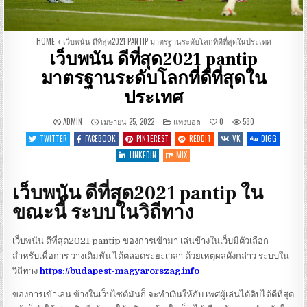
HOME
»
เว็บพนัน ดีที่สุด2021 PANTIP มาตรฐานระดับโลกที่ดีที่สุดในประเทศ
เว็บพนัน ดีที่สุด2021 pantip
มาตรฐานระดับโลกที่ดีที่สุดใน
ประเทศ
POSTED
ADMIN
เมษายน 25, 2022
แทงบอล
0
580
IN
TWITTER
FACEBOOK
PINTEREST
REDDIT
VK
DIGG
LINKEDIN
MIX
เว็บพนัน ดีที่สุด2021 pantip ใน
ขณะนี้ ระบบในวิถีทาง
เว็บพนัน ดีที่สุด2021 pantip ของการเข้ามา เล่นข้างในเว็บมีตัวเลือก
สำหรับเพื่อการ วางเดิมพัน ได้ตลอดระยะเวลา ด้วยเหตุผลดังกล่าว ระบบใน
วิถีทาง
https://budapest-magyarorszag.info
ของการเข้าเล่น ข้างในเว็บไซต์มันก็ จะทำเงินให้กับ เพศผู้เล่นได้ดิบได้ดีที่สุด