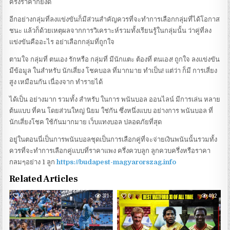
ครึ่งราคาก็ยังดี
อีกอย่างกลุ่มที่ลงแข่งขันก็มีส่วนสำคัญควรที่จะทำการเลือกกลุ่มที่ได้โอกาส
ชนะ แล้วก็ด้วยเหตุผลจากการวิเคราะห์รวมทั้งเรียนรู้ในกลุ่มนั้น ว่าคู่ที่ลง
แข่งขันคืออะไร อย่าเลือกกลุ่มที่ถูกใจ
ตามใจ กลุ่มที่ ตนเอง รักหรือ กลุ่มที่ มีนักแตะ ต้องที่ ตนเอง! ถูกใจ ลงแข่งขัน
มีข้อมูล ในสำหรับ นักเสี่ยง โชคบอล ที่มากมาย ทำเป็น! แต่ว่า ก็มี การเสี่ยง
สูง เหมือนกัน เนื่องจาก ทำรายได้
ได้เป็น อย่างมาก รวมทั้ง สำหรับ ในการ พนันบอล ออนไลน์ มีการเล่น หลาย
ต้นแบบ ที่คน โดยส่วนใหญ่ นิยม ใช่กัน ซึ่งหนึ่งแบบ อย่างการ พนันบอล ที่
นักเสี่ยงโชค ใช้กันมากมาย เว็บแทงบอล ปลอดภัยที่สุด
อยู่ในตอนนี่เป็นการพนันบอลชุดเป็นการเลือกคู่ที่จะจ่ายเงินพนันนั้นรวมทั้ง
ควรที่จะทำการเลือกคู่แบบที่ราคาแพง ครึ่งควบลูก ลูกควบครึ่งหรือราคา
กลมๆอย่าง 1 ลูก
https://budapest-magyarorszag.info
Related Articles
0
371
0
402