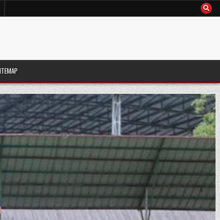
ITEMAP