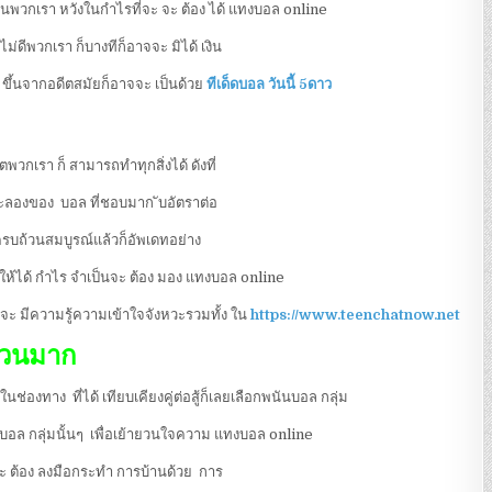
ั้นพวกเรา หวังในกำไรที่จะ จะ ต้อง ได้ แทงบอล online
่ดีพวกเรา ก็บางทีก็อาจจะ มิได้ เงิน
ขึ้นจากอดีตสมัยก็อาจจะ เป็นด้วย
ทีเด็ดบอล วันนี้ 5ดาว
กเรา ก็ สามารถทำทุกสิ่งได้ ดังที่
ระลองของ บอล ที่ชอบมาก ับอัตราต่อ
้ครบถ้วนสมบูรณ์แล้วก็อัพเดทอย่าง
อล ให้ได้ กำไร จำเป็นจะ ต้อง มอง แทงบอล online
รจะ มีความรู้ความเข้าใจจังหวะรวมทั้ง ใน
https://www.teenchatnow.net
ำนวนมาก
องทาง ที่ได้ เทียบเคียงคู่ต่อสู้ก็เลยเลือกพนันบอล กลุ่ม
นบอล กลุ่มนั้นๆ เพื่อเย้ายวนใจความ แทงบอล online
 จะ ต้อง ลงมือกระทำ การบ้านด้วย การ