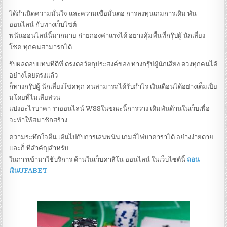
ได้กำเนิดความมั่นใจ และความเชื่อมั่นต่อ การลงทุนเกมการเดิม พัน
ออนไลน์ กับทางเว็บไซต์
พนันออนไลน์นี้มากมาย ก่ายกองค่าแรงได้ อย่างคุ้มพื้นที่กรุ๊ปผู้ นักเสี่ยง
โชค ทุกคนสามารถได้
รับผลตอบแทนที่ดีที่ ตรงต่อวัตถุประสงค์ของ ทางกรุ๊ปผู้นักเสี่ยง ดวงทุกคนได้
อย่างโดยตรงแล้ว
ก็ทางกรุ๊ปผู้ นักเสี่ยงโชคทุก คนสามารถได้รับกำไร เงินเดือนได้อย่างเต็มเปี่ย
มโดยที่ไม่เสียส่วน
แบ่งอะไรบาคา ร่าออนไลน์ W88ในขณะนี้การวาง เดิมพันด้านในเว็บเพื่อ
จะทำให้สมาชิกสร้าง
ความระทึกใจตื่น เต้นไปกับการเล่นพนัน เกมส์ไพ่บาคาร่าได้ อย่างง่ายดาย
และก็ ที่สำคัญสำหรับ
ในการเข้ามาใช้บริการ ด้านในเว็บคาสิโน ออนไลน์ ในเว็บไซต์นี้
ถอน
เงินUFABET