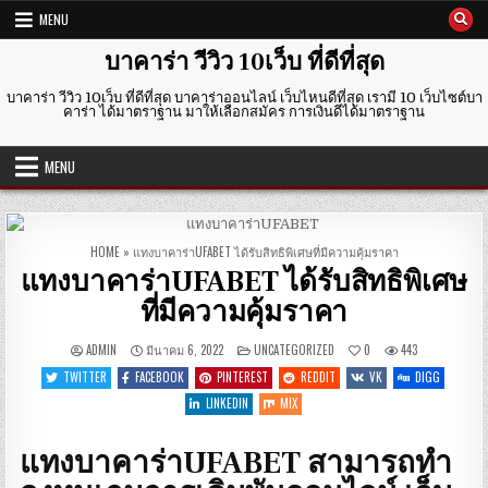
Skip
MENU
to
content
บาคาร่า วีวิว 10เว็บ ที่ดีที่สุด
บาคาร่า วีวิว 10เว็บ ที่ดีที่สุด บาคาร่าออนไลน์ เว็บไหนดีที่สุด เรามี 10 เว็บไซต์บา
คาร่า ได้มาตราฐาน มาให้เลือกสมัคร การเงินดีได้มาตราฐาน
MENU
HOME
»
แทงบาคาร่าUFABET ได้รับสิทธิพิเศษที่มีความคุ้มราคา
แทงบาคาร่าUFABET ได้รับสิทธิพิเศษ
ที่มีความคุ้มราคา
POSTED
ADMIN
มีนาคม 6, 2022
UNCATEGORIZED
0
443
IN
TWITTER
FACEBOOK
PINTEREST
REDDIT
VK
DIGG
LINKEDIN
MIX
แทงบาคาร่าUFABET สามารถทำ