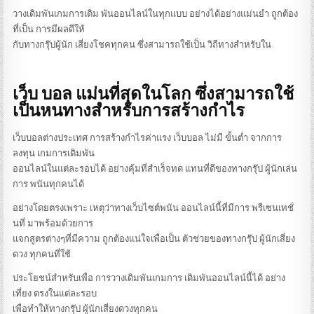
วางเดิมพันเกมการเดิม พันออนไลน์ในทุกแบบ อย่างได้อย่างแม่นยำ ถูกต้อง
ที่เป็น การมีผลดีให้
กับทางกรุ๊ปผู้นัก เสี่ยงโชคทุกคน ซึ่งสามารถใช้เป็น วิถีทางสำหรับใน
เว็บ บอล แม่นที่สุดในโลก ซึ่งสามารถใช้
เป็นหนทางสำหรับการสร้างกำไร
เว็บบอลต่างประเทศ การสร้างกำไรค่าแรง เว็บบอล ไม่มี ขั้นต่ำ จากการ
ลงทุน เกมการเดิมพัน
ออนไลน์ในแต่ละรอบได้ อย่างคุ้มที่สำเร็จทด แทนที่ดีของทางกรุ๊ป ผู้นักเล่น
การ พนันทุกคนได้
อย่างโดยตรงเพราะ เหตุว่าทางเว็บไซต์พนัน ออนไลน์นี้ที่มีการ พรีเซนเทชั่
นที่ มาพร้อมด้วยการ
แจกสูตรต่างๆที่มีความ ถูกต้องแน่ใจเพื่อเป็น ตัวช่วยของทางกรุ๊ป ผู้นักเสี่ยง
ดวง ทุกคนที่ใช้
ประโยชน์สำหรับเพื่อ การวางเดิมพันเกมการ เดิมพันออนไลน์นี้ได้ อย่าง
เที่ยง ตรงในแต่ละรอบ
เพื่อทำให้ทางกรุ๊ป ผู้นักเสี่ยงดวงทุกคน