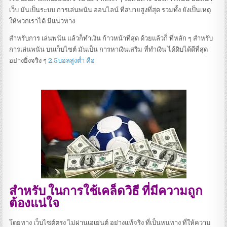
เว็บ มันเป็นระบบ การเล่นพนัน ออนไลน์ ที่สบายสูงที่สุด รวมทั้ง ยังเป็นเหตุ
ให้พวกเราได้ มีแนวทาง
สำหรับการ เล่นพนัน แล้วก็ทำเงิน ก้าวหน้าที่สุด ด้วยแล้วก็ ที่หลัก ๆ สำหรับ
การเล่นพนัน บนเว็บไซต์ มันเป็น การหาเงินเสริม ที่ทำเงิน ได้ดิบได้ดีที่สุด
อย่างยิ่งจริง ๆ
2.5บอลสูงต่ำ คือ
สำหรับ ในการใช้เคล็ดวิธี ที่มีความถูก
ต้องแน่ใจ
โดยทาง เว็บไซต์ตรง ไม่ผ่านเอเย่นต์ อย่างแท้จริง ที่เป็นหนทาง ที่ให้ความ