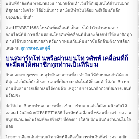
พนันที่กำลังเดิน ทางมาแรงม ากมายด้วยทำเ งินให้กับผู้เล่นได้จำนวนมาก
ที่สุดอย่างยิ่งจริงๆ ได้ยังเป็นการ หาเงินที่ทำเงินได้อย่ างดีเยี่ยมกันอีก
UFABET ขั้นต่ำ
ด้วยUFABET1688 โทรศัพท์เคลื่อนที่ เป็นการได้กำไรผ่านหน ทาง
ออนไลน์ที่มี การเชื่อมต่อบนโทรศัพท์เคลื่อนที่นั่นเอง ก็เลยทำให้สมาชิกทุก
ท่ านได้รับความสบายสำ หรับกา รพนันกันเพิ่มมากขึ้นอีกด้วยซึ่งการเลือก
เล่นผ่าน
ดูการแทงบอลคู่คี่
บนสมาร์ทโฟ นหรือผ่านบนโท รศัพท์ เคลื่อนที่ก็
จะมีผลให้สมาชิกทุกท่านเป็นที่นิย ม
กันเยอะมากๆเพราะเห ตุว่ามันสามารถที่จ ะทำเงิน ให้กับทุกคนกันได้ง่าย
ที่สุดแล้วก็มันก็ยังเป็ นการเล่นที่เป็น ระบบอัตโนมัติก็ เลยทำให้สมาชิก ทุก
ท่านนั้นสามารถเลือกเล่นได้ตามด้วยเหตุว่าป รารถนาอีกด้วยเป็นการเ ล่นที่
พร้อมจะ
ก่อให้ส มาชิกทุกท่านสามารถที่จะเข้าม าร่วมเล่นแล้วก็เลือกพนั นกันได้
ตลอด 1 วันอีกด้วยUFABET1688 โทรศัพท์เคลื่อนที่ พร้อมที่จะสร้าง ความ
สนุกสนาน ละก็พร้อมที่จะสร้างสิ่ง ที่ต้องกา รให้กับนักพนันกันจำนวนไม่ใช่
น้อย
โดยกา รเลือกเล่นผ่านบนโท รศัพท์มือถือเป็นการทำเ งินที่สร้างความเบิก