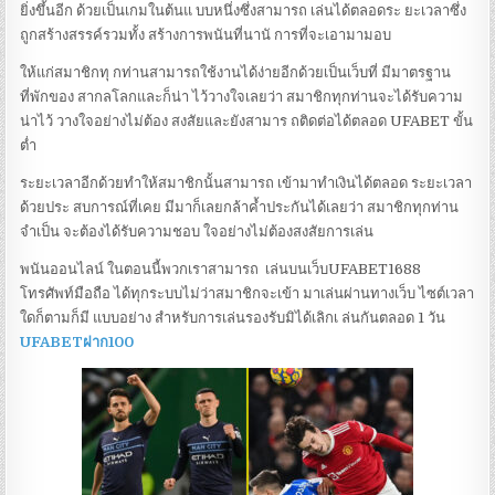
ยิ่งขึ้นอีก ด้วยเป็นเกมในต้นแ บบหนึ่งซึ่งสามารถ เล่นได้ตลอดระ ยะเวลาซึ่ง
ถูกสร้างสรรค์รวมทั้ง สร้างการพนันที่นานั การที่จะเอามามอบ
ให้แก่สมาชิกทุ กท่านสามารถใช้งานได้ง่ายอีกด้วยเป็นเว็บที่ มีมาตรฐาน
ที่พักของ สากลโลกและก็น่า ไว้วางใจเลยว่า สมาชิกทุกท่านจะได้รับความ
น่าไว้ วางใจอย่างไม่ต้อง สงสัยและยังสามาร ถติดต่อได้ตลอด UFABET ขั้น
ต่ำ
ระยะเวลาอีกด้วยทำให้สมาชิกนั้นสามารถ เข้ามาทำเงินได้ตลอด ระยะเวลา
ด้วยประ สบการณ์ที่เคย มีมาก็เลยกล้าค้ำประกันได้เลยว่า สมาชิกทุกท่าน
จำเป็น จะต้องได้รับความชอบ ใจอย่างไม่ต้องสงสัยการเล่น
พนันออนไลน์ ในตอนนี้พวกเราสามารถ เล่นบนเว็บUFABET1688
โทรศัพท์มือถือ ได้ทุกระบบไม่ว่าสมาชิกจะเข้า มาเล่นผ่านทางเว็บ ไซต์เวลา
ใดก็ตามก็มี แบบอย่าง สำหรับการเล่นรองรับมิได้เลิกเ ล่นกันตลอด 1 วัน
UFABETฝาก100